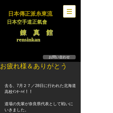
日本傳正派糸東流
日本空手道正氣會
錬 真 館
rensinkan
お問い合わせ
無料見学・体験募集
お疲れ様＆ありがとう
去る、7月２７／28日に行われた北海道
高校ｲﾝﾀｰﾊｲ！！
道場の先輩が奈良県代表として戦いに
いきました。