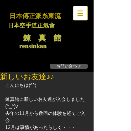
日本傳正派糸東流
日本空手道正氣會
錬 真 館
rensinkan
お問い合わせ
無料見学・体験募集
新しいお友達♪♪
こんにちは(^^)
錬真館に新しいお友達が入会しました
(^_^)v
去年の11月から数回の体験を経てご入
会
12月は事情があったらしく・・・