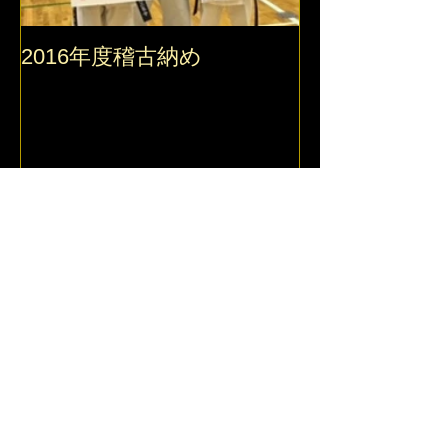
2016年度稽古納め
2016 錬真館
最新記事
夏本番ですね！
昇級審査会