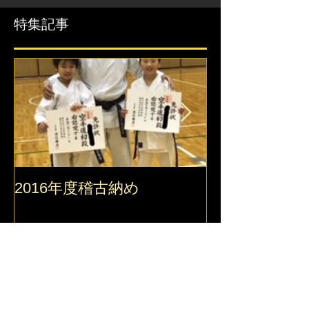
特集記事
2016年度稽古納め
2016 錬真館
最新記事