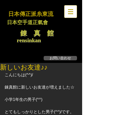
日本傳正派糸東流
日本空手道正氣會
錬 真 館
rensinkan
お問い合わせ
無料見学・体験募集
新しいお友達♪♪
こんにちは(^^)/
錬真館に新しいお友達が増えました☆
小学1年生の男子(^^)
とてもしっかりとした男子(^^)/です。