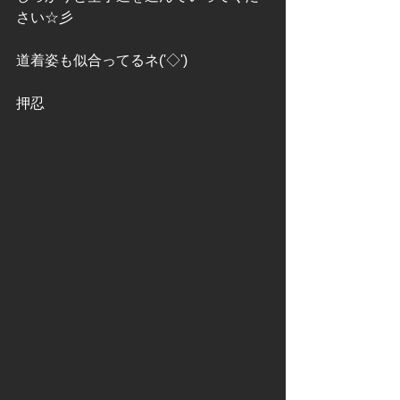
さい☆彡
道着姿も似合ってるネ('◇')ゞ
押忍