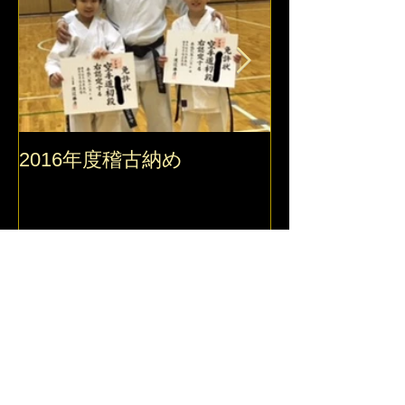
2016年度稽古納め
2016 錬真館
最新記事
夏本番ですね！