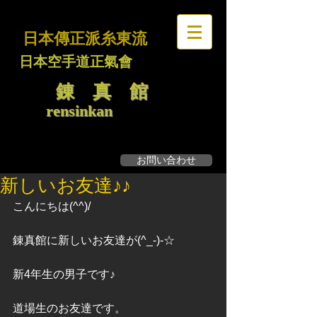
日本傳正派糸東流
日本空手道正氣會
錬 真 館
rensinkan
お問い合わせ
無料見学・体験募集
新しいお友達♪♪
こんにちは(^^)/
錬真館に新しいお友達が(^_-)-☆
新4年生の男子です♪
道場生のお友達です。