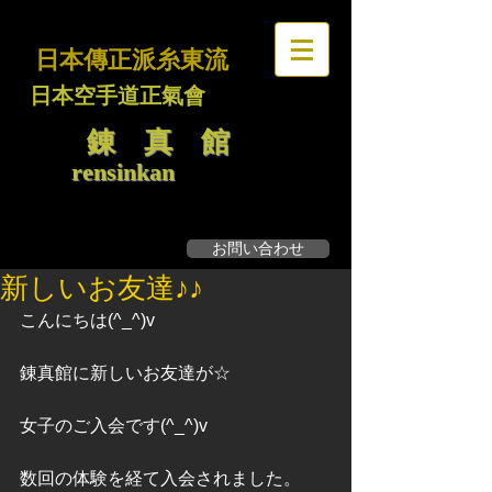
日本傳正派糸東流
日本空手道正氣會
錬 真 館
rensinkan
お問い合わせ
無料見学・体験募集
新しいお友達♪♪
こんにちは(^_^)v
錬真館に新しいお友達が☆
女子のご入会です(^_^)v
数回の体験を経て入会されました。