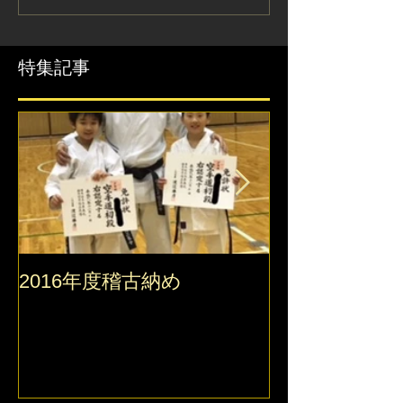
特集記事
2016年度稽古納め
2016 錬真館