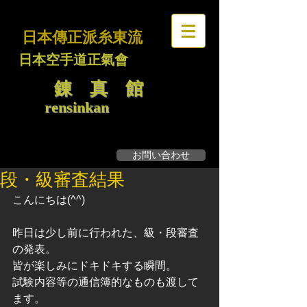
日本傳正派糸東流
日本空手道正氣會
錬 真 館
rensinkan
お問い合わせ
無料見学・体験募集
段・級審査結果
こんにちは(^^)
昨日は少し前に行われた、級・段審査
の発表。
皆が楽しみにドキドキする瞬間。
試験内容等の通信簿的なものも渡して
ます。