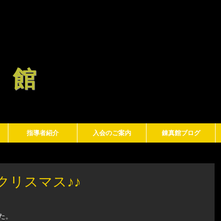
真 館
指導者紹介
入会のご案内
錬真館ブログ
クリスマス♪♪
た。