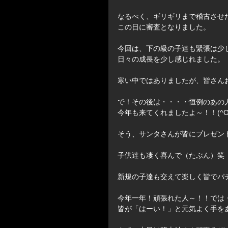
なるべく、ギリギリまで稽古させ
この日に審査となりました。
今回は、下の級の子達も緊張は少
日々の成長を少し感じれました。
寒い中ではありましたが、皆さん
で！その後は・・・・恒例のあの人が
今年も来てくれましたよ～！！(^O
そう、サンタさんが皆にプレゼント
子供達も凄く喜んで（たぶん）笑　
新規の子達も交えて楽しく皆でパ
今年一年！頑張れた人～！！では
皆が「はーい！」と元気よく手をあ