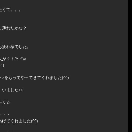
たくて。。。
し薄れたかな？
お疲れ様でした。
？！(^_^)v
^)
♪をもってやってきてくれました(^^)
いました♪♪
チリ☆
・・・
げてくれました(^^)