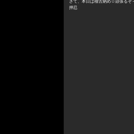
さて、本日は稽古納め☆頑張るぞ
押忍