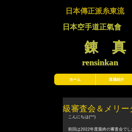
日本傳正派糸東流
日本空手道正氣會
錬 
rensinkan
ホーム
道場紹介
級審査会＆メリー
こんにちは(^^)
前回は2022年度最終の審査会でし