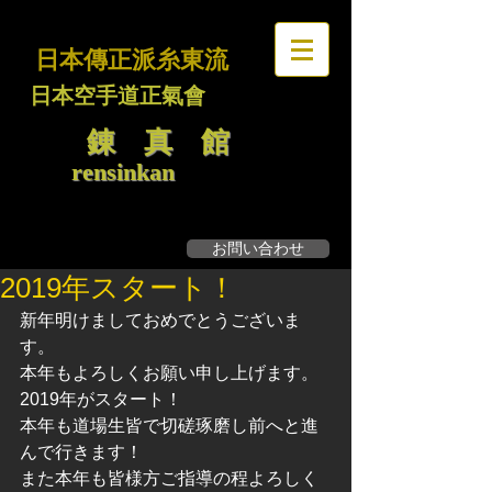
日本傳正派糸東流
日本空手道正氣會
錬 真 館
rensinkan
お問い合わせ
無料見学・体験募集
2019年スタート！
新年明けましておめでとうございま
す。
本年もよろしくお願い申し上げます。
2019年がスタート！
本年も道場生皆で切磋琢磨し前へと進
んで行きます！
また本年も皆様方ご指導の程よろしく