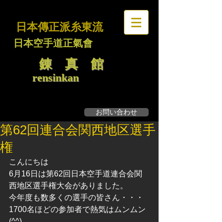
日本傳正派糸東流
日本空手道正氣會
錬 真 館
rensinkan
お問い合わせ
無料見学・体験募集
第62回連合会関西地区選手
権
こんにちは
6月16日は第62回日本空手道連合会関
西地区選手権大会がありました。
今年度も数多くの選手の皆さん・・・
1700名ほどの参加者で熱気はムンムン
(^^)