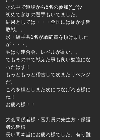
その中で道場から5名の参加(^_^)v
初めて参加の選手もいてました。
結果としては・・・全国には届かず皆
敗戦。。
形・組手共1名が敢闘賞を頂けました
が・・・。
やはり連合会、レベルが高い。。
でもその中で戦えた事も良い勉強にな
ったはず！
もっともっと稽古して次またリベンジ
だ。
これを糧としまた次につなげれる様に
ね！
お疲れ様！！
大会関係者様・審判員の先生方・保護
者の皆様
長い間本当にお疲れ様でした。有り難