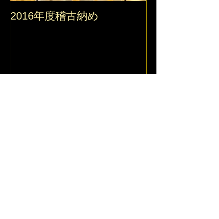
2016年度稽古納め
2016 錬真館
最新記事
夏本番ですね！
昇級審査会