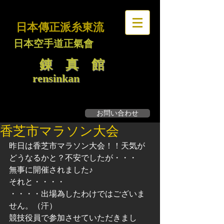
日本傳正派糸東流
日本空手道正氣會
錬 真 館
rensinkan
お問い合わせ
無料見学・体験募集
香芝市マラソン大会
昨日は香芝市マラソン大会！！天気が
どうなるかと？不安でしたが・・・
無事に開催されました♪
それと・・・・
・・・・出場為したわけではございま
せん。（汗）
競技役員で参加させていただきまし