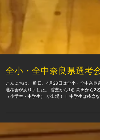
全小・全中奈良県選考会
こんにちは。 昨日、4月29日は全小・全中奈良県
選考会がありました。 香芝から1名 高田から2名
（小学生・中学生） が出場！！ 中学生は残念なが
ら全国のキップは逃しましたが・・・ 高田から小
学4年形の部優勝！ 香芝から小学4年組手の部優
勝！...