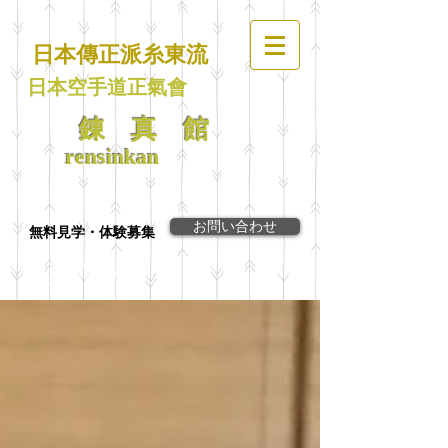
日本傳正派糸東流
日本空手道正氣會
錬 真 館
rensinkan
お問い合わせ
無料見学・体験募集
​錬真館ブログ